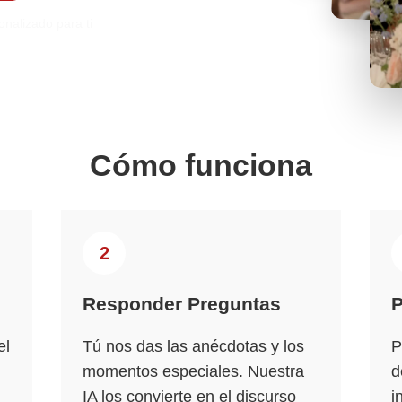
onalizado para ti
Cómo funciona
2
Responder Preguntas
P
el
Tú nos das las anécdotas y los
P
momentos especiales. Nuestra
d
IA los convierte en el discurso
i