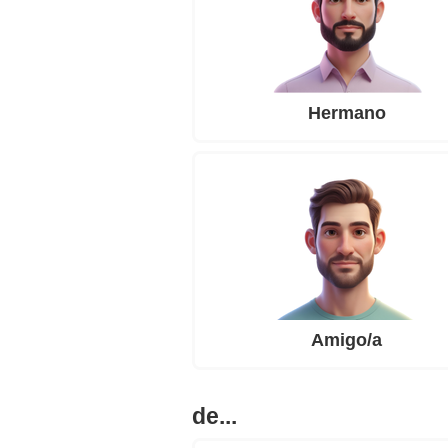
Hermano
Amigo/a
de...