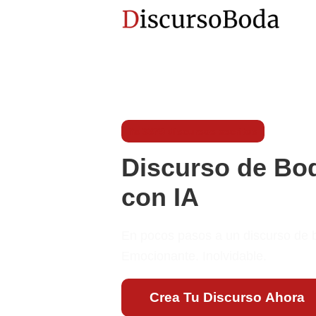
Ya 3375 discursos escritos
Discurso de Bo
con IA
En pocos pasos a un discurso de b
Emocionante. Inolvidable.
Crea Tu Discurso Ahora