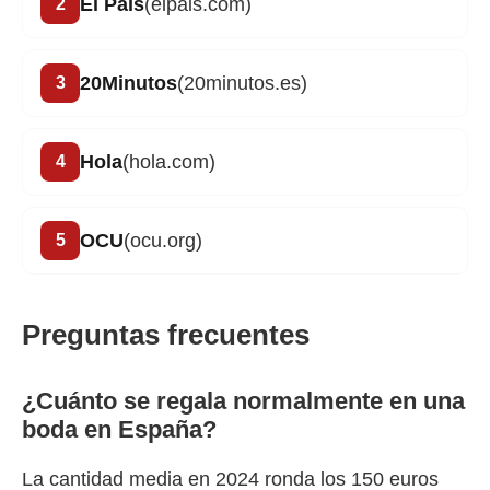
El País
(elpais.com)
20Minutos
(20minutos.es)
Hola
(hola.com)
OCU
(ocu.org)
Preguntas frecuentes
¿Cuánto se regala normalmente en una
boda en España?
La cantidad media en 2024 ronda los 150 euros